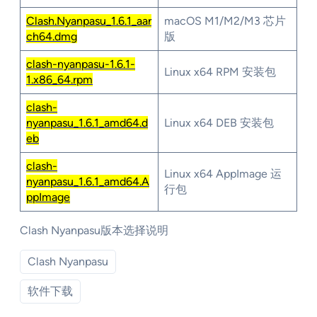
Clash.Nyanpasu_1.6.1_aar
macOS M1/M2/M3 芯片
ch64.dmg
版
clash-nyanpasu-1.6.1-
Linux x64 RPM 安装包
1.x86_64.rpm
clash-
nyanpasu_1.6.1_amd64.d
Linux x64 DEB 安装包
eb
clash-
Linux x64 AppImage 运
nyanpasu_1.6.1_amd64.A
行包
ppImage
Clash Nyanpasu版本选择说明
Clash Nyanpasu
软件下载